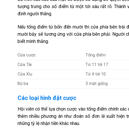
tượng trưng cho số điểm từ một tới sáu rất rõ. Thành v
định người thắng.
Nếu tổng điểm từ bốn đến mười thì cửa phía bên trái đ
mười bảy sẽ tương ứng với cửa phía bên phải. Người chơ
biết mình thắng.
Cửa cược
Tổng điểm
Cửa Tài
Từ 11 tới 17
Cửa Xỉu
Từ 4 tới 10
Bộ ba
3 mặt giống
Các loại hình đặt cược
Hội viên có thể lựa chọn cược vào tổng điểm chính xác 
thêm nhiều phương án như đoán số đơn lẻ xuất hiện tr
những tỷ lệ nhận tiền khác nhau.