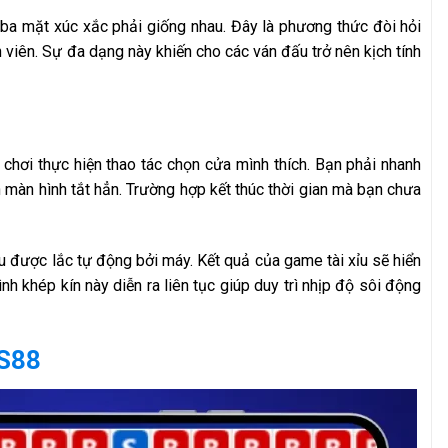
 ba mặt xúc xắc phải giống nhau. Đây là phương thức đòi hỏi
viên. Sự đa dạng này khiến cho các ván đấu trở nên kịch tính
chơi thực hiện thao tác chọn cửa mình thích. Bạn phải nhanh
 màn hình tắt hẳn. Trường hợp kết thúc thời gian mà bạn chưa
u được lắc tự động bởi máy. Kết quả của game tài xỉu sẽ hiển
nh khép kín này diễn ra liên tục giúp duy trì nhịp độ sôi động
QS88