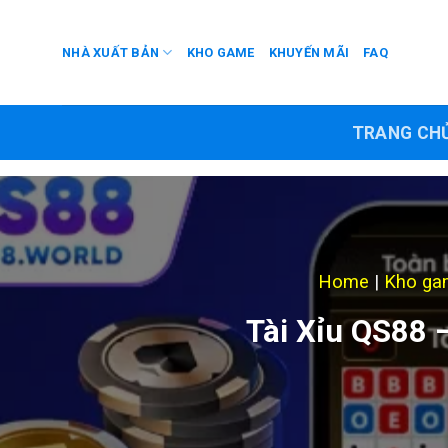
NHÀ XUẤT BẢN
KHO GAME
KHUYẾN MÃI
FAQ
TRANG CH
Home
|
Kho ga
Tài Xỉu QS88 