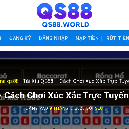
Ủ
ĐĂNG KÝ
ĐĂNG NHẬP
NẠP TIỀN
RÚT TIỀ
me qs88
|
Tài Xỉu QS88 – Cách Chơi Xúc Xắc Trực Tuy
– Cách Chơi Xúc Xắc Trực Tuyế
ĐĂNG VÀO
9 THÁNG 5, 2026
BỞI
SEO