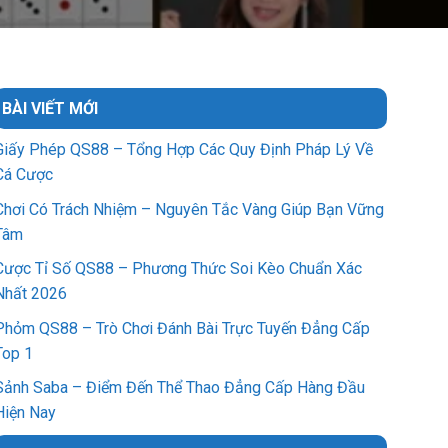
BÀI VIẾT MỚI
Giấy Phép QS88 – Tổng Hợp Các Quy Định Pháp Lý Về
Cá Cược
Chơi Có Trách Nhiệm – Nguyên Tắc Vàng Giúp Bạn Vững
Tâm
Cược Tỉ Số QS88 – Phương Thức Soi Kèo Chuẩn Xác
Nhất 2026
Phỏm QS88 – Trò Chơi Đánh Bài Trực Tuyến Đẳng Cấp
Top 1
Sảnh Saba – Điểm Đến Thể Thao Đẳng Cấp Hàng Đầu
Hiện Nay