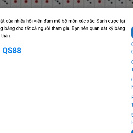
bật của nhiều hội viên đam mê bộ môn xúc xắc. Sảnh cược tại
 bằng cho tất cả người tham gia. Bạn nên quan sát kỹ bảng
 thân.
ỉu QS88