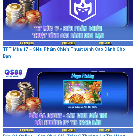
TFT Mùa 17 – Siêu Phẩm Chiến Thuật Đỉnh Cao Dành Cho
Bạn