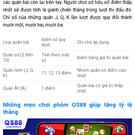
các quân bài còn lại trên tay. Người chơi sở hữu số điểm thấp
nhất sẽ được tính là giành chiến thắng trong lượt thi đấu đó.
Chỉ số của những quân J, Q, K lần lượt được quy đổi thành
mười một, mười hai, mười ba.
Điểm số quy
Loại quân bài
Ghi chú áp dụng
định
Quân số (2 đến
Tính theo mặt
Điểm bằng giá trị quân bài
10)
số
Quân hình (J, Q,
Nhóm quân có điểm cao
11, 12, 13 điểm
K)
nhất
Quân bài có giá trị thấp
Quân Át (A)
1 điểm
nhất
Những mẹo chơi phỏm QS88 giúp tăng tỷ lệ
thắng