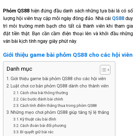
Phỏm QS88
hiện đứng đầu danh sách những tựa bài lá có số
lượng hội viên truy cập mỗi ngày đông đảo. Nhà cái
QS88
duy
trì môi trường minh bạch cho tất cả thành viên khi tham gia
đặt tiền thật. Bạn cần cầm điện thoại lên và khởi đầu những
ván bài kịch tính ngay giây phút này.
Giới thiệu game bài phỏm QS88 cho các hội viên
Danh mục
Giới thiệu game bài phỏm QS88 cho các hội viên
Luật chơi cơ bản phỏm QS88 dành cho thành viên
Cách chia bài thông thường
Các bước đánh bài chính
Cách tính điểm thắng thua trong phỏm QS88
Những mẹo chơi phỏm QS88 giúp tăng tỷ lệ thắng
Kỹ thuật câu bài đỉnh
Cách đoán bài đối phương
Bí quyết giữ bài rác