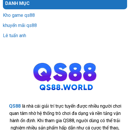
DANH MỤC
Kho game qs88
khuyến mãi qs88
Lê tuấn anh
QS88
là nhà cái giải trí trực tuyến được nhiều người chơi
quan tâm nhờ hệ thống trò chơi đa dạng và nền tảng vận
hành ổn định. Khi tham gia QS88, người dùng có thể trải
nghiệm nhiều sản phẩm hấp dẫn như cá cược thể thao,