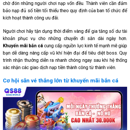
chờ đón những người chơi nạp vốn đều. Thành viên cần đảm
bảo nạp đủ số tiền tối thiểu theo quy định của ban tổ chức để
kích hoạt thành công ưu đãi.
Người chơi hãy tận dụng thời điểm vàng để gia tăng số dư tài
khoản phục vụ cho những chuyến đi săn dài ngày hơn.
Khuyến mãi bắn cá
cung cấp nguồn lực kinh tế mạnh mẽ giúp
bạn dễ dàng nâng cấp vũ khí hiện đại để tiêu diệt boss. Quy
trình nhận thưởng diễn ra nhanh chóng ngay sau khi hệ thống
xác nhận các giao dịch nạp tiền thành công từ thành viên.
Cơ hội săn vé thắng lớn từ khuyến mãi bắn cá