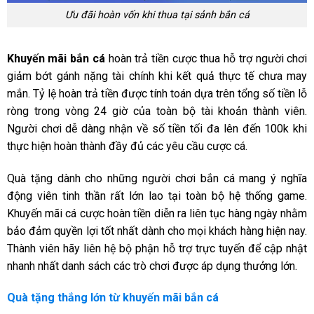
Ưu đãi hoàn vốn khi thua tại sảnh bắn cá
Khuyến mãi bắn cá
hoàn trả tiền cược thua hỗ trợ người chơi
giảm bớt gánh nặng tài chính khi kết quả thực tế chưa may
mắn. Tỷ lệ hoàn trả tiền được tính toán dựa trên tổng số tiền lỗ
ròng trong vòng 24 giờ của toàn bộ tài khoản thành viên.
Người chơi dễ dàng nhận về số tiền tối đa lên đến 100k khi
thực hiện hoàn thành đầy đủ các yêu cầu cược cá.
Quà tặng dành cho những người chơi bắn cá mang ý nghĩa
động viên tinh thần rất lớn lao tại toàn bộ hệ thống game.
Khuyến mãi cá cược hoàn tiền diễn ra liên tục hàng ngày nhằm
bảo đảm quyền lợi tốt nhất dành cho mọi khách hàng hiện nay.
Thành viên hãy liên hệ bộ phận hỗ trợ trực tuyến để cập nhật
nhanh nhất danh sách các trò chơi được áp dụng thưởng lớn.
Quà tặng thắng lớn từ khuyến mãi bắn cá