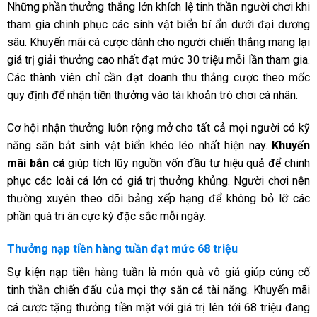
Những phần thưởng thắng lớn khích lệ tinh thần người chơi khi
tham gia chinh phục các sinh vật biển bí ẩn dưới đại dương
sâu. Khuyến mãi cá cược dành cho người chiến thắng mang lại
giá trị giải thưởng cao nhất đạt mức 30 triệu mỗi lần tham gia.
Các thành viên chỉ cần đạt doanh thu thắng cược theo mốc
quy định để nhận tiền thưởng vào tài khoản trò chơi cá nhân.
Cơ hội nhận thưởng luôn rộng mở cho tất cả mọi người có kỹ
năng săn bắt sinh vật biển khéo léo nhất hiện nay.
Khuyến
mãi bắn cá
giúp tích lũy nguồn vốn đầu tư hiệu quả để chinh
phục các loài cá lớn có giá trị thưởng khủng. Người chơi nên
thường xuyên theo dõi bảng xếp hạng để không bỏ lỡ các
phần quà tri ân cực kỳ đặc sắc mỗi ngày.
Thưởng nạp tiền hàng tuần đạt mức 68 triệu
Sự kiện nạp tiền hàng tuần là món quà vô giá giúp củng cố
tinh thần chiến đấu của mọi thợ săn cá tài năng. Khuyến mãi
cá cược tặng thưởng tiền mặt với giá trị lên tới 68 triệu đang