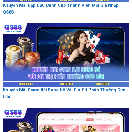
Khuyến Mãi Nạp Đầu Dành Cho Thành Viên Mới Gia Nhập
QS88
Khuyến Mãi Game Bài Bùng Nổ Với Giá Trị Phần Thưởng Cực
Lớn