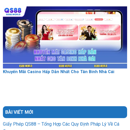
Khuyến Mãi Casino Hấp Dẫn Nhất Cho Tân Binh Nhà Cái
BÀI VIẾT MỚI
Giấy Phép QS88 – Tổng Hợp Các Quy Định Pháp Lý Về Cá