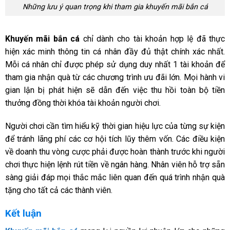
Những lưu ý quan trọng khi tham gia khuyến mãi bắn cá
Khuyến mãi bắn cá
chỉ dành cho tài khoản hợp lệ đã thực
hiện xác minh thông tin cá nhân đầy đủ thật chính xác nhất.
Mỗi cá nhân chỉ được phép sử dụng duy nhất 1 tài khoản để
tham gia nhận quà từ các chương trình ưu đãi lớn. Mọi hành vi
gian lận bị phát hiện sẽ dẫn đến việc thu hồi toàn bộ tiền
thưởng đồng thời khóa tài khoản người chơi.
Người chơi cần tìm hiểu kỹ thời gian hiệu lực của từng sự kiện
để tránh lãng phí các cơ hội tích lũy thêm vốn. Các điều kiện
về doanh thu vòng cược phải được hoàn thành trước khi người
chơi thực hiện lệnh rút tiền về ngân hàng. Nhân viên hỗ trợ sẵn
sàng giải đáp mọi thắc mắc liên quan đến quá trình nhận quà
tặng cho tất cả các thành viên.
Kết luận