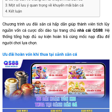
Một số lưu ý quan trọng về khuyến mãi bắn cá
Kết luận
Chương trình ưu đãi săn cá hấp dẫn giúp thành viên tích lũy
nguồn vốn cá cược dồi dào tại trang chủ
nhà cái QS88
. Hệ
thống tổng hợp đủ sự kiện hoàn trả cùng mốc nạp đầu để
người chơi lựa chọn.
Ưu đãi hoàn vốn khi thua tại sảnh săn cá