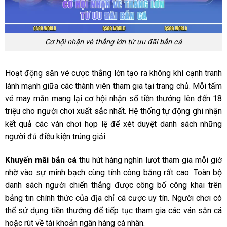
Cơ hội nhận vé thắng lớn từ ưu đãi bắn cá
Hoạt động săn vé cược thắng lớn tạo ra không khí cạnh tranh
lành mạnh giữa các thành viên tham gia tại trang chủ. Mỗi tấm
vé may mắn mang lại cơ hội nhận số tiền thưởng lên đến 18
triệu cho người chơi xuất sắc nhất. Hệ thống tự động ghi nhận
kết quả các ván chơi hợp lệ để xét duyệt danh sách những
người đủ điều kiện trúng giải.
Khuyến mãi bắn cá
thu hút hàng nghìn lượt tham gia mỗi giờ
nhờ vào sự minh bạch cùng tính công bằng rất cao. Toàn bộ
danh sách người chiến thắng được công bố công khai trên
bảng tin chính thức của địa chỉ cá cược uy tín. Người chơi có
thể sử dụng tiền thưởng để tiếp tục tham gia các ván săn cá
hoặc rút về tài khoản ngân hàng cá nhân.