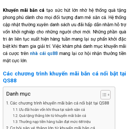
Khuyến mãi bắn cá
tạo sức hút lớn nhờ hệ thống quà tặng
phong phú dành cho mọi đối tượng đam mê săn cá. Hệ thống
cập nhật thường xuyên danh sách ưu đãi hấp dẫn nhằm hỗ trợ
vốn khởi nghiệp cho những người chơi mới. Những phần quà
tri ân liên tục xuất hiện hàng tuần mang lại sự phấn khởi đặc
biệt khi tham gia giải trí. Việc khám phá danh mục khuyến mãi
cá cược trên
nhà cái qs88
mang lại cơ hội nhận thưởng tiền
mặt cực lớn.
Các chương trình khuyến mãi bắn cá nổi bật tại
QS88
Danh mục
Các chương trình khuyến mãi bắn cá nổi bật tại QS88
Ưu đãi hoàn vốn khi thua tại sảnh săn cá
Quà tặng thắng lớn từ khuyến mãi bắn cá
Thưởng nạp tiền hàng tuần đạt mức 68 triệu
Cơ hội săn vé thắng lớn từ khuyến mãi bắn cá