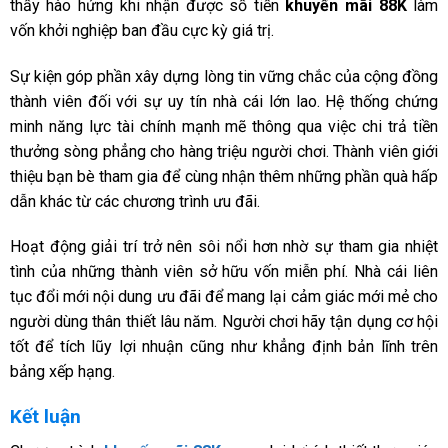
thấy hào hứng khi nhận được số tiền
khuyến mãi 88K
làm
vốn khởi nghiệp ban đầu cực kỳ giá trị.
Sự kiện góp phần xây dựng lòng tin vững chắc của cộng đồng
thành viên đối với sự uy tín nhà cái lớn lao. Hệ thống chứng
minh năng lực tài chính mạnh mẽ thông qua việc chi trả tiền
thưởng sòng phẳng cho hàng triệu người chơi. Thành viên giới
thiệu bạn bè tham gia để cùng nhận thêm những phần quà hấp
dẫn khác từ các chương trình ưu đãi.
Hoạt động giải trí trở nên sôi nổi hơn nhờ sự tham gia nhiệt
tình của những thành viên sở hữu vốn miễn phí. Nhà cái liên
tục đổi mới nội dung ưu đãi để mang lại cảm giác mới mẻ cho
người dùng thân thiết lâu năm. Người chơi hãy tận dụng cơ hội
tốt để tích lũy lợi nhuận cũng như khẳng định bản lĩnh trên
bảng xếp hạng.
Kết luận