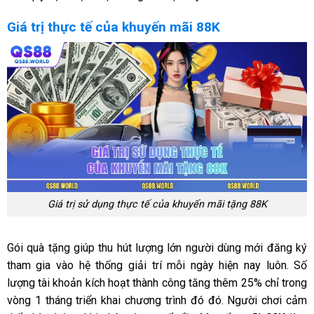
Giá trị thực tế của khuyến mãi 88K
Giá trị sử dụng thực tế của khuyến mãi tặng 88K
Gói quà tặng giúp thu hút lượng lớn người dùng mới đăng ký
tham gia vào hệ thống giải trí mỗi ngày hiện nay luôn. Số
lượng tài khoản kích hoạt thành công tăng thêm 25% chỉ trong
vòng 1 tháng triển khai chương trình đó đó. Người chơi cảm