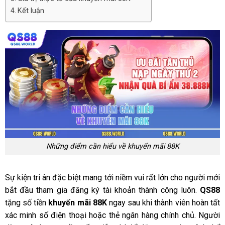
Kết luận
Những điểm cần hiểu về khuyến mãi 88K
Sự kiện tri ân đặc biệt mang tới niềm vui rất lớn cho người mới
bắt đầu tham gia đăng ký tài khoản thành công luôn.
QS88
tặng số tiền
khuyến mãi 88K
ngay sau khi thành viên hoàn tất
xác minh số điện thoại hoặc thẻ ngân hàng chính chủ. Người