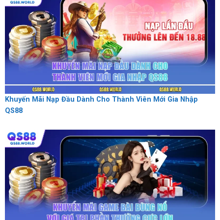
Khuyến Mãi Nạp Đầu Dành Cho Thành Viên Mới Gia Nhập
QS88