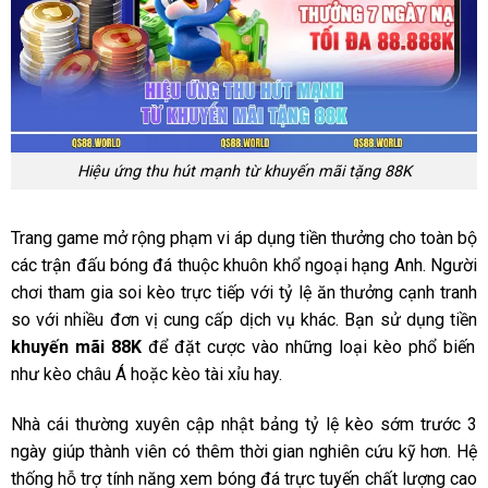
Hiệu ứng thu hút mạnh từ khuyến mãi tặng 88K
Trang game mở rộng phạm vi áp dụng tiền thưởng cho toàn bộ
các trận đấu bóng đá thuộc khuôn khổ ngoại hạng Anh. Người
chơi tham gia soi kèo trực tiếp với tỷ lệ ăn thưởng cạnh tranh
so với nhiều đơn vị cung cấp dịch vụ khác. Bạn sử dụng tiền
khuyến mãi 88K
để đặt cược vào những loại kèo phổ biến
như kèo châu Á hoặc kèo tài xỉu hay.
Nhà cái thường xuyên cập nhật bảng tỷ lệ kèo sớm trước 3
ngày giúp thành viên có thêm thời gian nghiên cứu kỹ hơn. Hệ
thống hỗ trợ tính năng xem bóng đá trực tuyến chất lượng cao