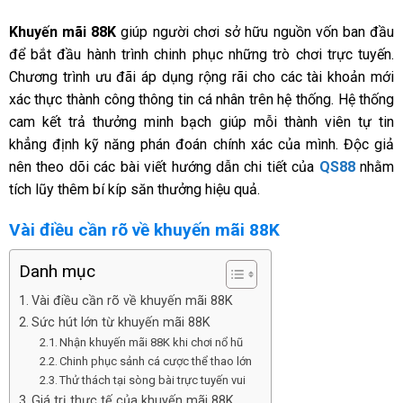
Khuyến mãi 88K
giúp người chơi sở hữu nguồn vốn ban đầu
để bắt đầu hành trình chinh phục những trò chơi trực tuyến.
Chương trình ưu đãi áp dụng rộng rãi cho các tài khoản mới
xác thực thành công thông tin cá nhân trên hệ thống. Hệ thống
cam kết trả thưởng minh bạch giúp mỗi thành viên tự tin
khẳng định kỹ năng phán đoán chính xác của mình. Độc giả
nên theo dõi các bài viết hướng dẫn chi tiết của
QS88
nhằm
tích lũy thêm bí kíp săn thưởng hiệu quả.
Vài điều cần rõ về khuyến mãi 88K
Danh mục
Vài điều cần rõ về khuyến mãi 88K
Sức hút lớn từ khuyến mãi 88K
Nhận khuyến mãi 88K khi chơi nổ hũ
Chinh phục sảnh cá cược thể thao lớn
Thử thách tại sòng bài trực tuyến vui
Giá trị thực tế của khuyến mãi 88K