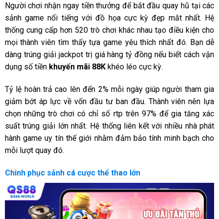
Người chơi nhận ngay tiền thưởng để bắt đầu quay hũ tại các
sảnh game nổi tiếng với đồ họa cực kỳ đẹp mắt nhất. Hệ
thống cung cấp hơn 520 trò chơi khác nhau tạo điều kiện cho
mọi thành viên tìm thấy tựa game yêu thích nhất đó. Bạn dễ
dàng trúng giải jackpot trị giá hàng tỷ đồng nếu biết cách vận
dụng số tiền
khuyến mãi 88K
khéo léo cực kỳ.
Tỷ lệ hoàn trả cao lên đến 2% mỗi ngày giúp người tham gia
giảm bớt áp lực về vốn đầu tư ban đầu. Thành viên nên lựa
chọn những trò chơi có chỉ số rtp trên 97% để gia tăng xác
suất trúng giải lớn nhất. Hệ thống liên kết với nhiều nhà phát
hành game uy tín thế giới nhằm đảm bảo tính minh bạch cho
mỗi lượt quay đó.
Chinh phục sảnh cá cược thể thao lớn