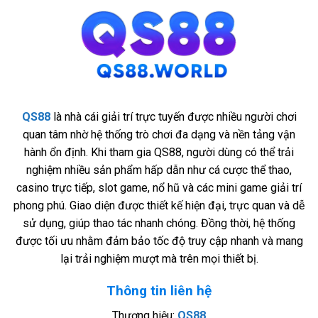
QS88
là nhà cái giải trí trực tuyến được nhiều người chơi
quan tâm nhờ hệ thống trò chơi đa dạng và nền tảng vận
hành ổn định. Khi tham gia QS88, người dùng có thể trải
nghiệm nhiều sản phẩm hấp dẫn như cá cược thể thao,
casino trực tiếp, slot game, nổ hũ và các mini game giải trí
phong phú. Giao diện được thiết kế hiện đại, trực quan và dễ
sử dụng, giúp thao tác nhanh chóng. Đồng thời, hệ thống
được tối ưu nhằm đảm bảo tốc độ truy cập nhanh và mang
lại trải nghiệm mượt mà trên mọi thiết bị.
Thông tin liên hệ
Thương hiệu:
QS88