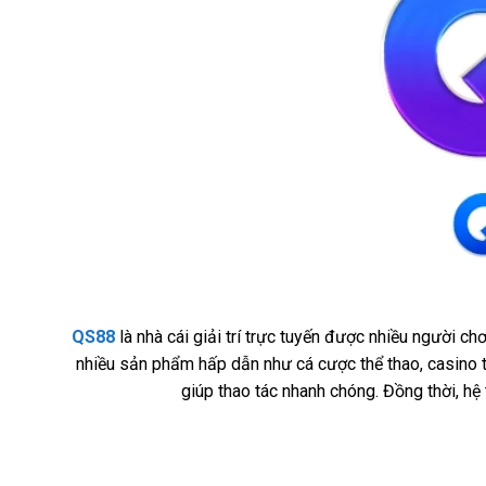
Hội viên tham gia vào
kho game QS88
sẽ được trải ng
bảo tính minh bạch. Thành viên thoải mái lựa chọn các tr
Giao diện sảnh bài được thiết kế tinh tế giúp người dùn
lại. Bạn có thể trò chuyện trực tiếp với những người chơi
Các trò chơi nổ hũ
Hệ thống nổi tiếng với những tựa game quay hũ có giá t
người. Hội viên chỉ cần nhấn nút quay và chờ đợi các bi
Hệ thống cung cấp hàng trăm chủ đề khác nhau từ thần 
trình chơi. Người tham gia nên tìm hiểu luật lệ của từng
QS88
là nhà cái giải trí trực tuyến được nhiều người c
nhiều sản phẩm hấp dẫn như cá cược thể thao, casino tr
Ưu điểm nổi bật của kho game QS
giúp thao tác nhanh chóng. Đồng thời, hệ