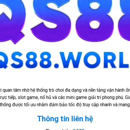
hiệm không gian đánh bài vô cùng chuyên nghiệp. Các bàn chơi đề
ò chơi phổ biến như baccarat, blackjack hay là poker mỗi ngày.
g thao tác một cách thuận tiện nhất. Tốc độ trả thưởng diễn ra cự
 khác để tăng thêm sự thú vị lúc này.
rị phần thưởng tích lũy cực lớn. Cách chơi đơn giản cùng đồ họa 
ểu tượng xuất hiện theo đúng hàng thanh toán.
thoại cho đến phim ảnh hiện đại. Mỗi vòng quay đều chứa đựng s
 siêu phẩm để tối ưu hóa việc đặt cược.
hơi quan tâm nhờ hệ thống trò chơi đa dạng và nền tảng vận hành ổ
ực tiếp, slot game, nổ hũ và các mini game giải trí phong phú. Gia
88 hiện nay
 thống được tối ưu nhằm đảm bảo tốc độ truy cập nhanh và mang l
Thông tin liên hệ