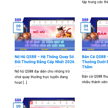
lên hệ thống hoạt động. Người tham gia có thể dễ dàng
tập trung các thể
Sự đầu tư bài bản giúp cho kho game luôn duy trì được
trang. Bạn chắc chắn sẽ thấy hài lòng khi trực tiếp trải n
09
09
Những chuyên mục hấp dẫn tại k
Th5
Th5
Nổ Hũ QS88 – Hệ Thống Quay Số
Bắn Cá QS88 
Đổi Thưởng Đẳng Cấp Nhất 2026
Thưởng Dưới 
Thẳm
Nổ hũ QS88 đại diện cho những trò
Bắn cá QS88 thu
chơi quay thưởng trực tuyến đang
nhiều thành viên 
hoạt [...]
09