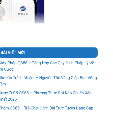
BÀI VIẾT MỚI
Giấy Phép QS88 – Tổng Hợp Các Quy Định Pháp Lý Về
Cá Cược
Chơi Có Trách Nhiệm – Nguyên Tắc Vàng Giúp Bạn Vững
Tâm
Cược Tỉ Số QS88 – Phương Thức Soi Kèo Chuẩn Xác
Nhất 2026
Phỏm QS88 – Trò Chơi Đánh Bài Trực Tuyến Đẳng Cấp
S88.com
đều được kiểm duyệt kỹ lưỡng trước khi đưa