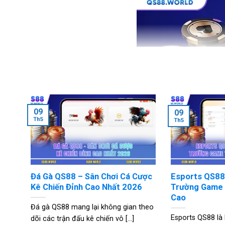
09
09
Th5
Th5
Đá Gà QS88 – Sân Chơi Cá Cược
Esports QS88
Kê Chiến Đỉnh Cao Nhất 2026
Trường Game 
Cao
Đá gà QS88 mang lại không gian theo
Kho game QS88
hiện sở hữu số lượng trò chơi cực kỳ k
Esports QS88 là k
dõi các trận đấu kê chiến vô [...]