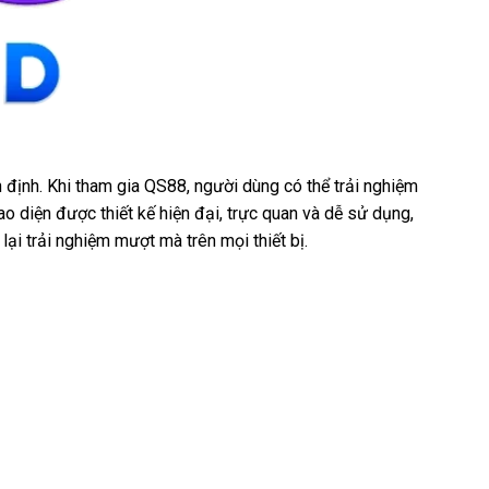
n định. Khi tham gia QS88, người dùng có thể trải nghiệm
o diện được thiết kế hiện đại, trực quan và dễ sử dụng,
ại trải nghiệm mượt mà trên mọi thiết bị.
 mạnh tiêu biểu nhất của kho game mà bạn không nên bỏ