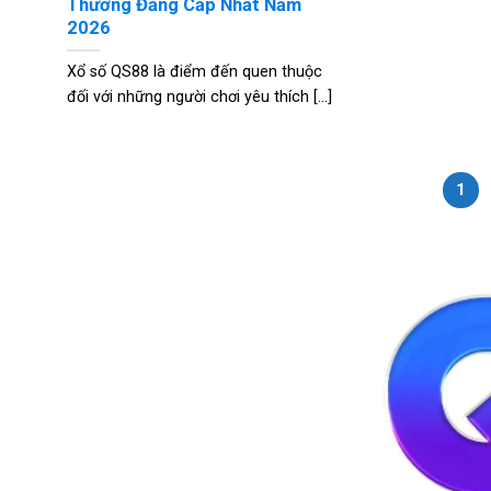
Thưởng Đẳng Cấp Nhất Năm
Hội viên tham gia vào
kho game QS88
sẽ được trải ng
2026
bảo tính minh bạch. Thành viên thoải mái lựa chọn các tr
Xổ số QS88 là điểm đến quen thuộc
Giao diện sảnh bài được thiết kế tinh tế giúp người dùn
đối với những người chơi yêu thích [...]
lại. Bạn có thể trò chuyện trực tiếp với những người chơi
Các trò chơi nổ hũ
1
Hệ thống nổi tiếng với những tựa game quay hũ có giá t
người. Hội viên chỉ cần nhấn nút quay và chờ đợi các bi
Hệ thống cung cấp hàng trăm chủ đề khác nhau từ thần 
trình chơi. Người tham gia nên tìm hiểu luật lệ của từng
Ưu điểm nổi bật của kho game QS