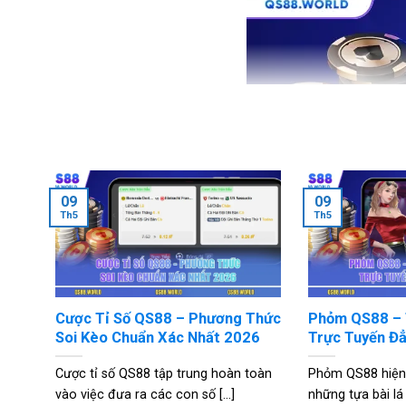
09
09
Th5
Th5
Cược Tỉ Số QS88 – Phương Thức
Phỏm QS88 – 
Soi Kèo Chuẩn Xác Nhất 2026
Trực Tuyến Đ
Cược tỉ số QS88 tập trung hoàn toàn
Phỏm QS88 hiện
Kho game QS88
hiện sở hữu số lượng trò chơi cực kỳ k
vào việc đưa ra các con số [...]
những tựa bài lá 