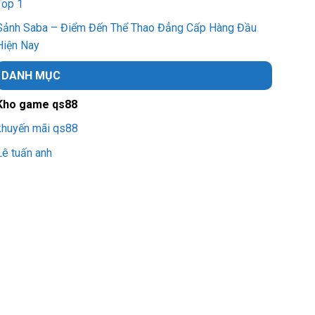
Top 1
Sảnh Saba – Điểm Đến Thể Thao Đẳng Cấp Hàng Đầu
ong cách riêng biệt nhằm tạo nên sự đa dạng tối đa cho
Hiện Nay
DANH MỤC
Kho game qs88
khuyến mãi qs88
Lê tuấn anh