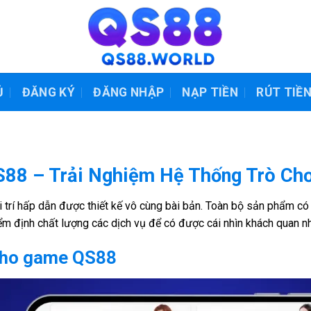
Ủ
ĐĂNG KÝ
ĐĂNG NHẬP
NẠP TIỀN
RÚT TIỀ
88 – Trải Nghiệm Hệ Thống Trò Chơ
i trí hấp dẫn được thiết kế vô cùng bài bản. Toàn bộ sản phẩm có
ểm định chất lượng các dịch vụ để có được cái nhìn khách quan nh
 kho game QS88