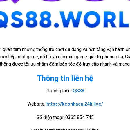
hơi quan tâm nhờ hệ thống trò chơi đa dạng và nền tảng vận hành ổ
ực tiếp, slot game, nổ hũ và các mini game giải trí phong phú. Gia
 thống được tối ưu nhằm đảm bảo tốc độ truy cập nhanh và mang l
Thông tin liên hệ
Thương hiệu:
QS88
Những ưu thế vượt trội thu hút nhiều người chơi
Website:
https://keonhacai24h.live/
 người chơi nhờ vào chất lượng vượt trội. Dưới đây là những thế
Số điện thoại: 0365 854 745