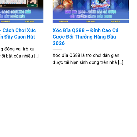
– Cách Chơi Xúc
Xóc Đĩa QS88 – Đỉnh Cao Cá
n Đầy Cuốn Hút
Cược Đổi Thưởng Hàng Đầu
Các chuyên mục giải trí hấp dẫn và đa dạng
2026
g đóng vai trò xu
Xóc đĩa QS88 là trò chơi dân gian
i bật của nhiều [...]
 được rất đông hội viên tham gia. Dưới đây là các sảnh giải trí 
được tái hiện sinh động trên nhà [...]
i bóng lớn nhỏ trên toàn thế giới hiện nay. Hình thức đặt tiền đa
ật liên tục để đảm bảo tính chính xác tuyệt đối.
đối đầu ngay tại giao diện chính. Trang web hỗ trợ nhiều tính năng
ắng đẹp mắt từ các siêu sao sân cỏ.