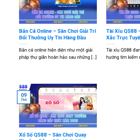
Bắn Cá Online – Sân Chơi Giải Trí
Tài Xỉu QS88 
Đổi Thưởng Uy Tín Hàng Đầu
Xắc Trực Tuyế
Bắn cá online hiện diện như một giải
Tài xỉu QS88 đan
pháp thư giãn hoàn hảo sau những [...]
hướng tìm kiếm nổ
Những danh mục trò chơi chính giúp hệ thống này thu hút
Sảnh cá cược thể thao
Kho game QS88
cung cấp hàng ngàn trận đấu từ các giả
bản thân mình. Mọi thông tin về tỷ lệ thưởng được cập nh
09
Th5
Người chơi có thể theo dõi trực tiếp diễn biến của cuộc 
quả. Bạn sẽ thấy hào hứng khi chứng kiến những bàn th
Sòng bài Casino trực tuyến
Xổ Số QS88 – Sân Chơi Quay