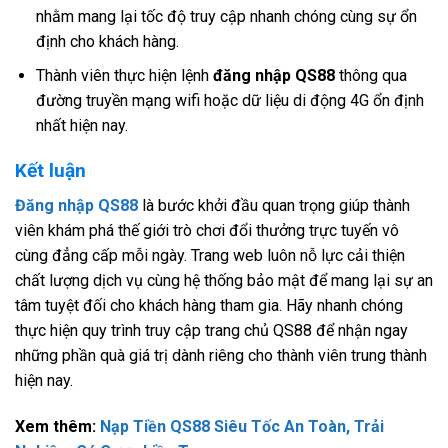
nhằm mang lại tốc độ truy cập nhanh chóng cùng sự ổn
định cho khách hàng.
Thành viên thực hiện lệnh
đăng nhập QS88
thông qua
đường truyền mạng wifi hoặc dữ liệu di động 4G ổn định
nhất hiện nay.
Kết luận
Đăng nhập QS88
là bước khởi đầu quan trọng giúp thành
viên khám phá thế giới trò chơi đổi thưởng trực tuyến vô
cùng đẳng cấp mỗi ngày. Trang web luôn nỗ lực cải thiện
chất lượng dịch vụ cùng hệ thống bảo mật để mang lại sự an
tâm tuyệt đối cho khách hàng tham gia. Hãy nhanh chóng
thực hiện quy trình truy cập trang chủ QS88 để nhận ngay
những phần quà giá trị dành riêng cho thành viên trung thành
hiện nay.
Xem thêm:
Nạp Tiền QS88 Siêu Tốc An Toàn, Trải