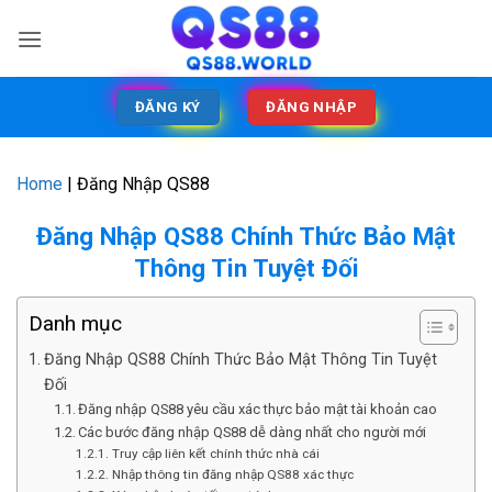
ĐĂNG KÝ
ĐĂNG NHẬP
Home
|
Đăng Nhập QS88
Đăng Nhập QS88 Chính Thức Bảo Mật
Thông Tin Tuyệt Đối
Danh mục
Đăng Nhập QS88 Chính Thức Bảo Mật Thông Tin Tuyệt
Đối
Đăng nhập QS88 yêu cầu xác thực bảo mật tài khoản cao
Các bước đăng nhập QS88 dễ dàng nhất cho người mới
Truy cập liên kết chính thức nhà cái
Nhập thông tin đăng nhập QS88 xác thực