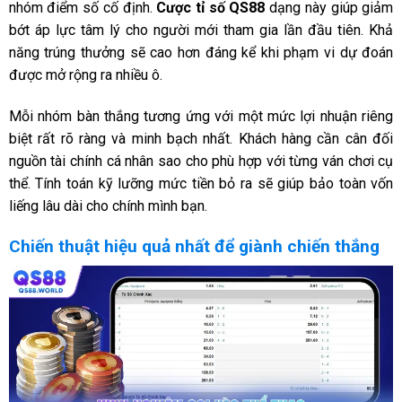
nhóm điểm số cố định.
Cược tỉ số QS88
dạng này giúp giảm
bớt áp lực tâm lý cho người mới tham gia lần đầu tiên. Khả
năng trúng thưởng sẽ cao hơn đáng kể khi phạm vi dự đoán
được mở rộng ra nhiều ô.
Mỗi nhóm bàn thắng tương ứng với một mức lợi nhuận riêng
biệt rất rõ ràng và minh bạch nhất. Khách hàng cần cân đối
nguồn tài chính cá nhân sao cho phù hợp với từng ván chơi cụ
thể. Tính toán kỹ lưỡng mức tiền bỏ ra sẽ giúp bảo toàn vốn
liếng lâu dài cho chính mình bạn.
Chiến thuật hiệu quả nhất để giành chiến thắng