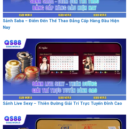
Sảnh Saba – Điểm Đến Thể Thao Đẳng Cấp Hàng Đầu Hiện
Nay
Sảnh Live Sexy – Thiên Đường Giải Trí Trực Tuyến Đỉnh Cao