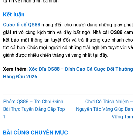
tự tin về nhận định cá nhân.
Kết luận
Cược tỉ số QS88
mang đến cho người dùng những giây phút
giải trí vô cùng kịch tính và đầy bất ngờ. Nhà cái
QS88
cam
kết bảo mật thông tin tuyệt đối và trả thưởng cực nhanh cho
tất cả bạn. Chúc mọi người có những trải nghiệm tuyệt vời và
giành được nhiều chiến thắng vẻ vang nhất tại đây.
Xem thêm:
Xóc Đĩa QS88 – Đỉnh Cao Cá Cược Đổi Thưởng
Hàng Đầu 2026
Phỏm QS88 – Trò Chơi Đánh
Chơi Có Trách Nhiệm –
Bài Trực Tuyến Đẳng Cấp Top
Nguyên Tắc Vàng Giúp Bạn
1
Vững Tâm
BÀI CÙNG CHUYÊN MỤC