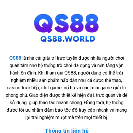
QS88
là nhà cái giải trí trực tuyến được nhiều người chơi
quan tâm nhờ hệ thống trò chơi đa dạng và nền tảng vận
hành ổn định. Khi tham gia QS88, người dùng có thể trải
nghiệm nhiều sản phẩm hấp dẫn như cá cược thể thao,
casino trực tiếp, slot game, nổ hũ và các mini game giải trí
phong phú. Giao diện được thiết kế hiện đại, trực quan và dễ
sử dụng, giúp thao tác nhanh chóng. Đồng thời, hệ thống
được tối ưu nhằm đảm bảo tốc độ truy cập nhanh và mang
lại trải nghiệm mượt mà trên mọi thiết bị.
Thông tin liên hệ