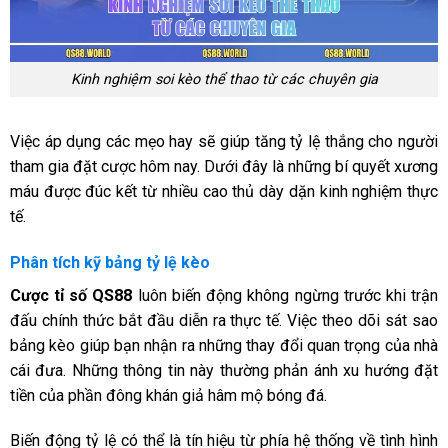
Kinh nghiệm soi kèo thể thao từ các chuyên gia
Việc áp dụng các mẹo hay sẽ giúp tăng tỷ lệ thắng cho người
tham gia đặt cược hôm nay. Dưới đây là những bí quyết xương
máu được đúc kết từ nhiều cao thủ dày dặn kinh nghiệm thực
tế.
Phân tích kỹ bảng tỷ lệ kèo
Cược tỉ số QS88
luôn biến động không ngừng trước khi trận
đấu chính thức bắt đầu diễn ra thực tế. Việc theo dõi sát sao
bảng kèo giúp bạn nhận ra những thay đổi quan trọng của nhà
cái đưa. Những thông tin này thường phản ánh xu hướng đặt
tiền của phần đông khán giả hâm mộ bóng đá.
Biến động tỷ lệ có thể là tín hiệu từ phía hệ thống về tình hình