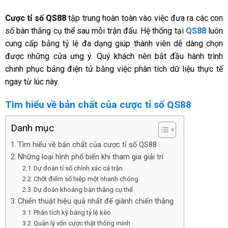
Cược tỉ số QS88
tập trung hoàn toàn vào việc đưa ra các con
số bàn thắng cụ thể sau mỗi trận đấu. Hệ thống tại
QS88
luôn
cung cấp bảng tỷ lệ đa dạng giúp thành viên dễ dàng chọn
được những cửa ưng ý. Quý khách nên bắt đầu hành trình
chinh phục bảng điện tử bằng việc phân tích dữ liệu thực tế
ngay từ lúc này.
Tìm hiểu về bản chất của cược tỉ số QS88
Danh mục
Tìm hiểu về bản chất của cược tỉ số QS88
Những loại hình phổ biến khi tham gia giải trí
Dự đoán tỉ số chính xác cả trận
Chốt điểm số hiệp một nhanh chóng
Dự đoán khoảng bàn thắng cụ thể
Chiến thuật hiệu quả nhất để giành chiến thắng
Phân tích kỹ bảng tỷ lệ kèo
Quản lý vốn cược thật thông minh