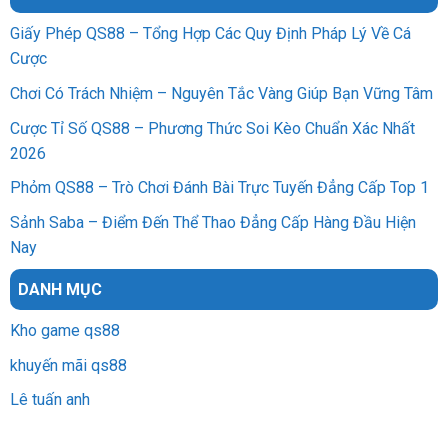
Giấy Phép QS88 – Tổng Hợp Các Quy Định Pháp Lý Về Cá
Cược
Chơi Có Trách Nhiệm – Nguyên Tắc Vàng Giúp Bạn Vững Tâm
Cược Tỉ Số QS88 – Phương Thức Soi Kèo Chuẩn Xác Nhất
2026
Phỏm QS88 – Trò Chơi Đánh Bài Trực Tuyến Đẳng Cấp Top 1
Sảnh Saba – Điểm Đến Thể Thao Đẳng Cấp Hàng Đầu Hiện
Nay
DANH MỤC
Kho game qs88
khuyến mãi qs88
Lê tuấn anh