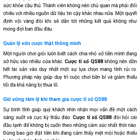
sức khỏe cầu thủ. Thành viên không nên chủ quan mà phải đối
chiếu với nhiều nguồn dữ liệu tin cậy khác nhau nữa. Một quyết
định vội vàng đôi khi sẽ dẫn tới những kết quả không như
mong đợi ban đầu đâu.
Quản lý vốn cược thật thông minh
Một người chơi giỏi luôn biết cách chia nhỏ số tiền mình đang
sở hữu vào nhiều cửa khác.
Cược tỉ số QS88
không nên dồn
hết tài sản vào duy nhất một sự lựa chọn mang tính rủi ro.
Phương pháp này giúp duy trì cuộc chơi bền bỉ và giảm thiểu
tối đa khả năng bị thua lỗ.
Giữ vững tâm lý khi tham gia cược tỉ số QS88
Sự bình tĩnh giúp quý khách nhìn nhận mọi vấn đề một cách
sáng suốt và cực kỳ thấu đáo.
Cược tỉ số QS88
đòi hỏi cái
đầu lạnh để không bị cuốn theo những cảm xúc nhất thời nào.
Đừng bao giờ đặt tiền khi đang cảm thấy mệt mỏi hoặc thiếu