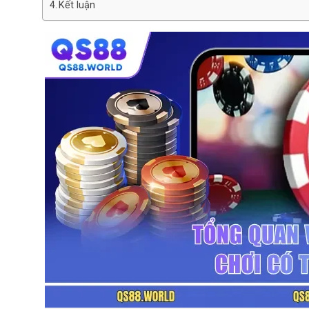
Kết luận