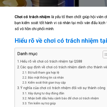
Chơi có trách nhiệm
là yếu tố then chốt giúp hội viên
bạn kiểm soát tốt hành vi cá nhân tại mỗi ván đấu kịch 
số vô hồn chi phối mình.
Hiểu rõ về chơi có trách nhiệm t
Danh mục
Hiểu rõ về chơi có trách nhiệm tại QS88
Các quy định về chơi có trách nhiệm dành cho thành vi
Độ tuổi tham gia hợp lệ
Bảo mật thông tin cá nhân
Kiểm soát thời gian truy cập
Ý nghĩa của chơi có trách nhiệm đối với sự thành công
Xây dựng tư duy đúng đắn
Nhận biết dấu hiệu cảnh báo để chơi có trách nhiệm
Tìm kiếm sự trợ giúp