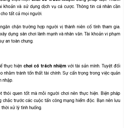
ài khoản và sử dụng dịch vụ cá cược. Thông tin cá nhân cần
cho tất cả mọi người.
găn chặn trường hợp người vị thành niên cố tình tham gia.
 xây dựng sân chơi lành mạnh và nhân văn. Tài khoản vi phạm
sự an toàn chung.
ể thực hiện
chơi có trách nhiệm
với tài sản mình. Tuyệt đối
o nhằm tránh tổn thất tài chính. Sự cẩn trọng trong việc quản
m nhập.
thói quen tốt mà mỗi người chơi nên thực hiện. Biện pháp
g chắc trước các cuộc tấn công mạng hiểm độc. Bạn nên lưu
thời xử lý tình huống.