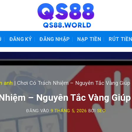
Ủ
ĐĂNG KÝ
ĐĂNG NHẬP
NẠP TIỀN
RÚT TIỀ
n anh
|
Chơi Có Trách Nhiệm – Nguyên Tắc Vàng Giúp
 Nhiệm – Nguyên Tắc Vàng Giú
ĐĂNG VÀO
9 THÁNG 5, 2026
BỞI
SEO