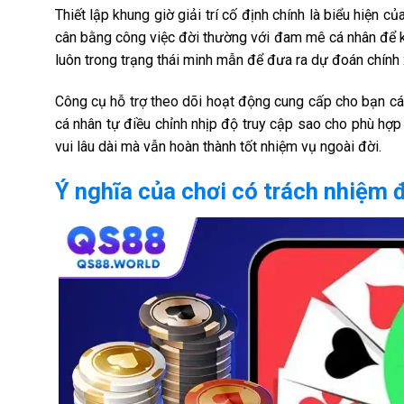
Thiết lập khung giờ giải trí cố định chính là biểu hiện củ
cân bằng công việc đời thường với đam mê cá nhân để k
luôn trong trạng thái minh mẫn để đưa ra dự đoán chính 
Công cụ hỗ trợ theo dõi hoạt động cung cấp cho bạn cái
cá nhân tự điều chỉnh nhịp độ truy cập sao cho phù hợp 
vui lâu dài mà vẫn hoàn thành tốt nhiệm vụ ngoài đời.
Ý nghĩa của chơi có trách nhiệm 