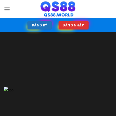
ĐĂNG KÝ
ĐĂNG NHẬP